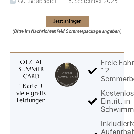
Gültig: ab sofort – 15. September 2025
Jetzt anfragen
(Bitte im Nachrichtenfeld Sommerpackage angeben)
ÖTZTAL
Freie Fahr
SUMMER
12
CARD
Sommerb
1 Karte +
Kostenlos
viele gratis
Leistungen
Eintritt in
Schwimm
Inkludiert
Aufenthal