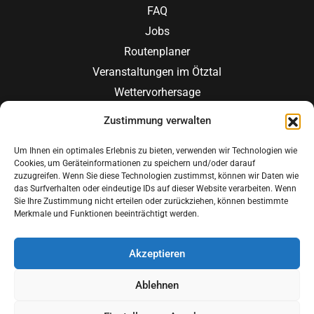
FAQ
Jobs
Routenplaner
Veranstaltungen im Ötztal
Wettervorhersage
Zustimmung verwalten
JETZT ANFRAGEN
JETZT BUCHEN
Um Ihnen ein optimales Erlebnis zu bieten, verwenden wir Technologien wie
Cookies, um Geräteinformationen zu speichern und/oder darauf
zuzugreifen. Wenn Sie diese Technologien zustimmst, können wir Daten wie
das Surfverhalten oder eindeutige IDs auf dieser Website verarbeiten. Wenn
Sie Ihre Zustimmung nicht erteilen oder zurückziehen, können bestimmte
Merkmale und Funktionen beeinträchtigt werden.
© Copyright 2025 -
IMPRESSUM
|
Akzeptieren
Peppone
DATENSCHUTZERKLÄRUNG
|
Appartements
BUCHUNGSBEDINGUNGEN
Ablehnen