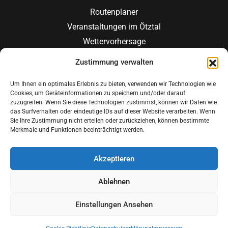
Routenplaner
Veranstaltungen im Ötztal
Wettervorhersage
Zustimmung verwalten
JETZT ANFRAGEN
JETZT BUCHEN
Um Ihnen ein optimales Erlebnis zu bieten, verwenden wir Technologien wie
Cookies, um Geräteinformationen zu speichern und/oder darauf
zuzugreifen. Wenn Sie diese Technologien zustimmst, können wir Daten wie
das Surfverhalten oder eindeutige IDs auf dieser Website verarbeiten. Wenn
Sie Ihre Zustimmung nicht erteilen oder zurückziehen, können bestimmte
Merkmale und Funktionen beeinträchtigt werden.
© Copyright 2025 -
IMPRESSUM
|
Akzeptieren
Peppone
DATENSCHUTZERKLÄRUNG
|
Appartements
BUCHUNGSBEDINGUNGEN
Ablehnen
Einstellungen Ansehen
DE
EN