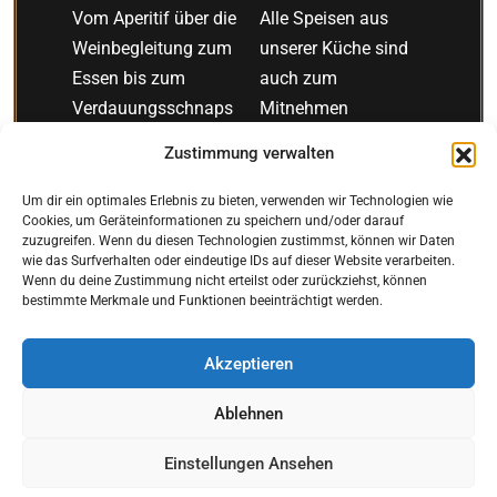
Vom Aperitif über die
Alle Speisen aus
Weinbegleitung zum
unserer Küche sind
Essen bis zum
auch zum
Verdauungsschnaps
Mitnehmen
bietet
erhältlich, damit Sie
Zustimmung verwalten
die
Getränkekarte
eine
umfangreiche
den Genuss bequem
Auswahl.
Herausragend
zu Hause oder
die
Weinkarte
,
Um dir ein optimales Erlebnis zu bieten, verwenden wir Technologien wie
Cookies, um Geräteinformationen zu speichern und/oder darauf
die mit ihrem
unterwegs erleben
zuzugreifen. Wenn du diesen Technologien zustimmst, können wir Daten
großem Spektrum
können. Genießen
wie das Surfverhalten oder eindeutige IDs auf dieser Website verarbeiten.
Wenn du deine Zustimmung nicht erteilst oder zurückziehst, können
an
heimischen
und
internationalen
Sie die
bestimmte Merkmale und Funktionen beeinträchtigt werden.
Weinen
jedes Menü
Köstlichkeiten aus
bereichert.
dem Don Camillo,
Akzeptieren
wann und wo immer
Sie möchten.
TISCH
Ablehnen
RESERVEREN
Einstellungen Ansehen
BESTELLEN
ZUM