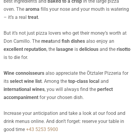
best ingredients and
baked to a crisp
in the large pizza
oven. The
aroma
fills your nose and your mouth is watering
– it’s a real
treat
.
But it’s not just pizza lovers who get their money’s worth at
Don Camillo. The
meat
and
fish dishes
also enjoy an
excellent reputation
, the
lasagne
is
delicious
and the
risotto
is to die for.
Wine connoisseurs
also appreciate the Ötztaler Pizzeria for
its
select wine list
. Among the
top-class
local
and
international wines
, you will always find the
perfect
accompaniment
for your chosen dish.
Increase your anticipation and take a look at our food and
drink menus online. And don’t forget: reserve your table in
good time
+43 5253 5900