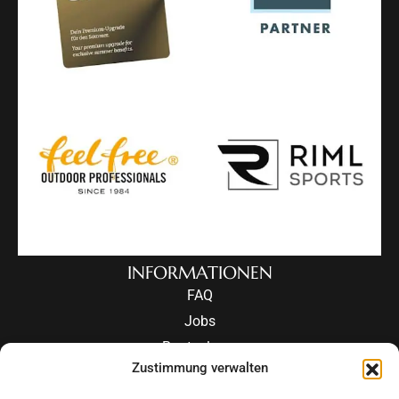
INFORMATIONEN
FAQ
Jobs
Routeplaner
Zustimmung verwalten
Events in Ötztal
Weather forecast